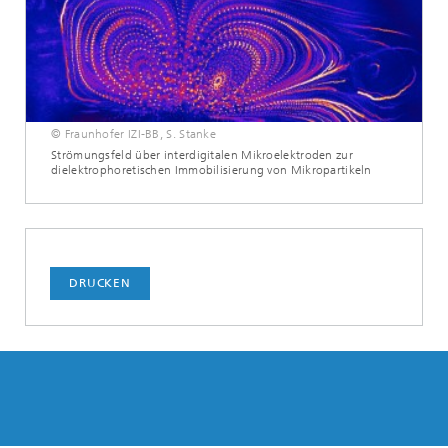
© Fraunhofer IZI-BB, S. Stanke
Strömungsfeld über interdigitalen Mikroelektroden zur
dielektrophoretischen Immobilisierung von Mikropartikeln
DRUCKEN