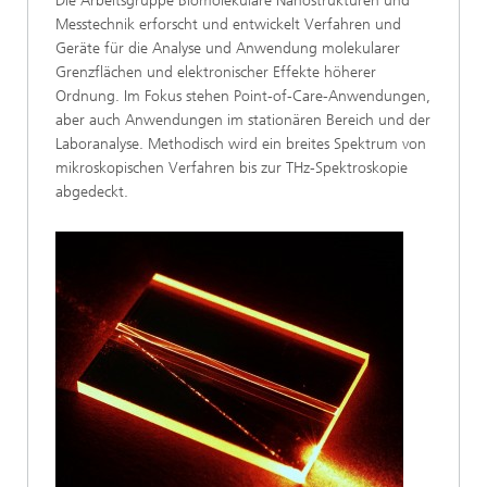
Die Arbeitsgruppe Biomolekulare Nanostrukturen und
Messtechnik erforscht und entwickelt Verfahren und
Geräte für die Analyse und Anwendung molekularer
Grenzflächen und elektronischer Effekte höherer
Ordnung. Im Fokus stehen Point-of-Care-Anwendungen,
aber auch Anwendungen im stationären Bereich und der
Laboranalyse. Methodisch wird ein breites Spektrum von
mikroskopischen Verfahren bis zur THz-Spektroskopie
abgedeckt.