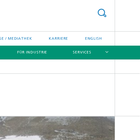
SE / MEDIATHEK
KARRIERE
ENGLISH
FÜR INDUSTRIE
SERVICES
[X]
[X]