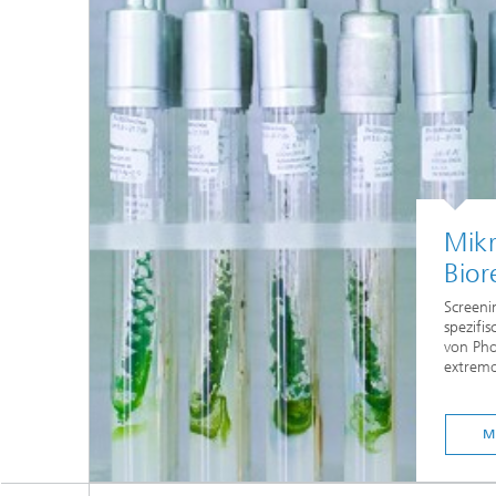
Mikr
Bior
Screeni
spezifis
von Pho
extremo
M