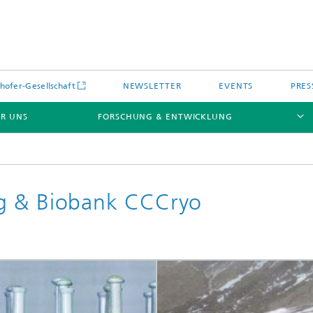
hofer-Gesellschaft
NEWSLETTER
EVENTS
PRES
R UNS
FORSCHUNG & ENTWICKLUNG
g & Biobank CCCryo