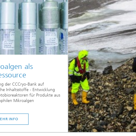
oalgen als
essource
ng der CCCryo-Bank auf
che Inhaltsstoffe - Entwicklung
tobioreaktoren für Produkte aus
philen Mikroalgen
EHR INFO