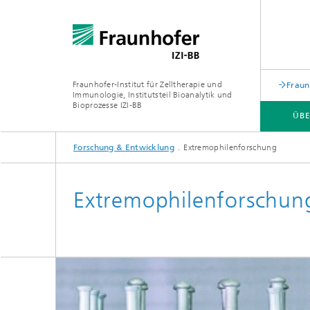
Fraunhofer-Institut für Zelltherapie und
Fraun
Immunologie, Institutsteil Bioanalytik und
Bioprozesse IZI-BB
ÜBE
Forschung & Entwicklung
Extremophilenforschung
FORSCHUNG & ENTWICKLUNG
SERVICES
Extremophilenforschun