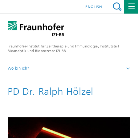
ENGLISH
Fraunhofer-Institut für Zelltherapie und Immunologie, Institutsteil
Bioanalytik und Bioprozesse IZI-BB
Wo bin ich?
Über uns
PD Dr. Ralph Hölzel