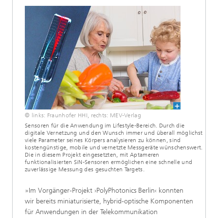
© links: Fraunhofer HHI, rechts: MEV-Verlag
Sensoren für die Anwendung im Lifestyle-Bereich. Durch die
digitale Vernetzung und den Wunsch immer und überall möglichst
viele Parameter seines Körpers analysieren zu können, sind
kostengünstige, mobile und vernetzte Messgeräte wünschenswert.
Die in diesem Projekt eingesetzten, mit Aptameren
funktionalisierten SiN-Sensoren ermöglichen eine schnelle und
zuverlässige Messung des gesuchten Targets.
»Im Vorgänger-Projekt ›PolyPhotonics Berlin‹ konnten
wir bereits miniaturisierte, hybrid-optische Komponenten
für Anwendungen in der Telekommunikation