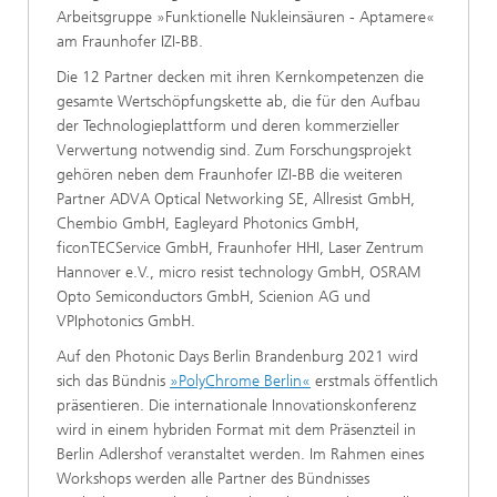
Arbeitsgruppe »Funktionelle Nukleinsäuren - Aptamere«
am Fraunhofer IZI-BB.
Die 12 Partner decken mit ihren Kernkompetenzen die
gesamte Wertschöpfungskette ab, die für den Aufbau
der Technologieplattform und deren kommerzieller
Verwertung notwendig sind. Zum Forschungsprojekt
gehören neben dem Fraunhofer IZI-BB die weiteren
Partner ADVA Optical Networking SE, Allresist GmbH,
Chembio GmbH, Eagleyard Photonics GmbH,
ficonTECService GmbH, Fraunhofer HHI, Laser Zentrum
Hannover e.V., micro resist technology GmbH, OSRAM
Opto Semiconductors GmbH, Scienion AG und
VPIphotonics GmbH.
Auf den Photonic Days Berlin Brandenburg 2021 wird
sich das Bündnis
»PolyChrome Berlin«
erstmals öffentlich
präsentieren. Die internationale Innovationskonferenz
wird in einem hybriden Format mit dem Präsenzteil in
Berlin Adlershof veranstaltet werden. Im Rahmen eines
Workshops werden alle Partner des Bündnisses