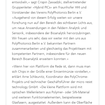
entwickeln,« sagt Crispin Zawadzki, stellvertretender
Gruppenleiter »Hybrid PICs« am Fraunhofer HHI und
Vorsitzender des Vereins PolyPhotonics Berlin e.V.
»Ausgehend von diesem Erfolg weiten wir unsere
Forschung nun auf den Bereich des sichtbaren Lichts aus,
um neue Anwendungen in den Feldern Analytik und
Sensorik, insbesondere der Bioanalytik hervorzubringen.
Wir freuen uns sehr, dass wir weiter mit den uns aus
PolyPhotonics Berlin e.V. bekannten Partnern
zusammenarbeiten und gleichzeitig das Projektteam mit
kompetenten Partnern, insbesondere für den neuen
Bereich Bioanalytik erweitern konnten.«
»Wenn hier von Plattform die Rede ist, dann muss man
sich Chips in der Größe einer Eincentmünze vorstellen,«
erklärt Arne Schleunitz, Koordinator des PolyChrome-
Projekts und technischer Geschäftsführer der micro resist
technology GmbH. »Die kleine Plattform wird mit
optischen Wellenleitern aus Polymer- oder SiN-Material
und weiteren Funktionselementen, beispielsweise
Glasfasern, ausgestattet. Außerdem kann die Oberfläche