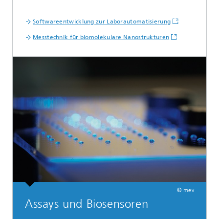
Softwareentwicklung zur Laborautomatisierung
Messtechnik für biomolekulare Nanostrukturen
© mev
Assays und Biosensoren