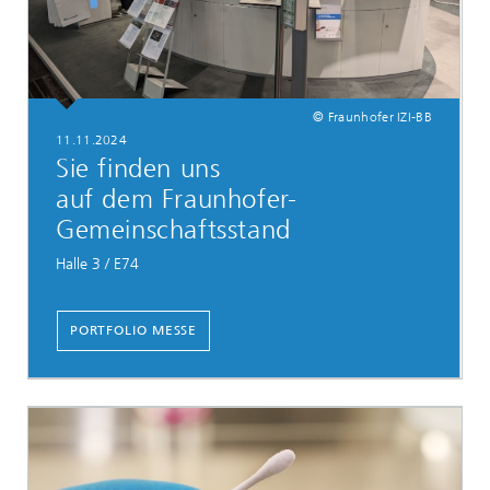
© Fraunhofer IZI-BB
11.11.2024
Sie finden uns
auf dem Fraunhofer-
Gemeinschaftsstand
Halle 3 / E74
PORTFOLIO MESSE